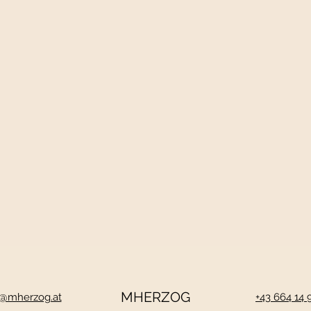
MHERZOG
e@mherzog.at
+43 664 14 