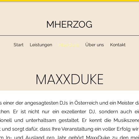
MHERZOG
Start
Leistungen
MaxxDuke
Über uns
Kontakt
MAXXDUKE
s einer der angesagtesten DJs in Österreich und ein Meister da
en. Er ist nicht nur ein exzellenter DJ, sondern auch ei
ionell und unterhaltsam gestaltet. Er kennt die Musiksze
und sorgt dafür, dass Ihre Veranstaltung ein voller Erfolg wir
im In- und Ausland pro Jahr gehört MaxxDuke zu den mei