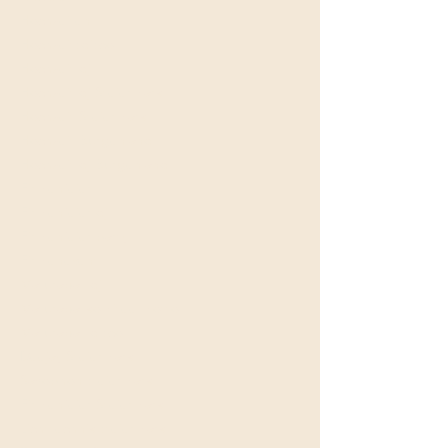
Hochzeiten
Hochzeitsdisco
Hochzeit dj
Hochzeit dj Steiermark
Hochzeit Steiermark
Hochzeit Burgenland
Hochzeit dj Burgenland
Firmenfeier
Firmenfeier dj
Firmenfeier party
Firmenevent
Maturaball dj
Maturaballkomitee motto
Maturaball disco
Deejay Steiermark
Saxophon steiermark
Firmenfeier Steiermark
Lichttechnik steiermark