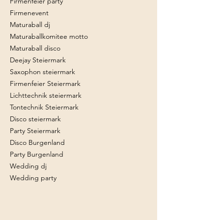
Firmenfeier party
Firmenevent
Maturaball dj
Maturaballkomitee motto
Maturaball disco
Deejay Steiermark
Saxophon steiermark
Firmenfeier Steiermark
Lichttechnik steiermark
Tontechnik Steiermark
Disco steiermark
Party Steiermark
Disco Burgenland
Party Burgenland
Wedding dj
Wedding party
Dj
Maturaballkomitee
Hochzeit