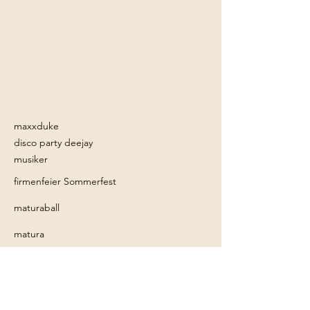
Tontechnik Steiermark
Disco steiermark
Party Steiermark
Disco Burgenland
Party Burgenland
Wedding dj
Wedding party
maxxduke
disco party deejay
musiker
firmenfeier Sommerfest
maturaball
matura
maxxduke
disco party deejay
musiker